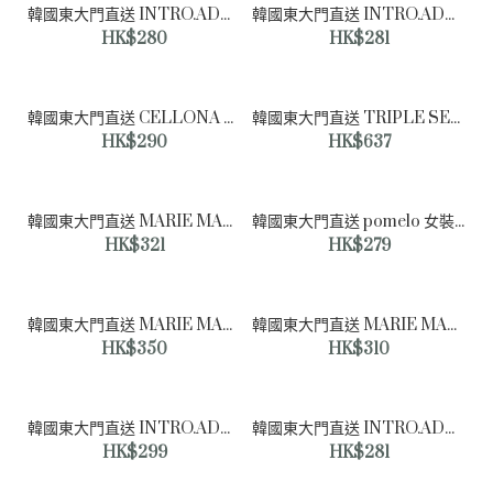
韓國東大門直送 INTRO.ADORABLE 女裝上衣
韓國東大門直送 INTRO.ADORABLE 女裝上衣
HK$280
韓國東大門直送 MARIE MARIE 女裝上衣
HK$281
HK$260
韓國東大門直送 CELLONA 女裝上衣[angora , wool]
韓國東大門直送 TRIPLE SEVEN 女裝上衣
HK$290
HK$637
韓國東大門直送 MARIE MARIE 女裝上衣
韓國東大門直送 pomelo 女裝上衣
HK$321
HK$279
韓國東大門直送 MARIE MARIE 女裝上衣
韓國東大門直送 MARIE MARIE 女裝上衣
HK$350
HK$310
韓國東大門直送 INTRO.ADORABLE 女裝上衣
韓國東大門直送 INTRO.ADORABLE 女裝上衣
HK$299
HK$281