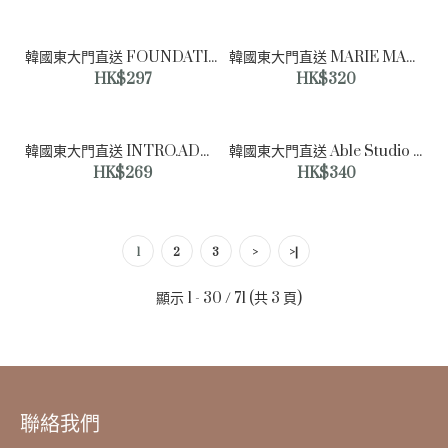
韓國東大門直送 FOUNDATION 女裝上衣
韓國東大門直送 MARIE MARIE 女裝上衣
HK$297
HK$320
韓國東大門直送 BUMBLEBEE 女裝上衣
HK$270
韓國東大門直送 INTRO.ADORABLE 女裝上衣
韓國東大門直送 Able Studio 女裝外套
HK$269
HK$340
1
2
3
>
>|
顯示 1 - 30 / 71 (共 3 頁)
聯絡我們