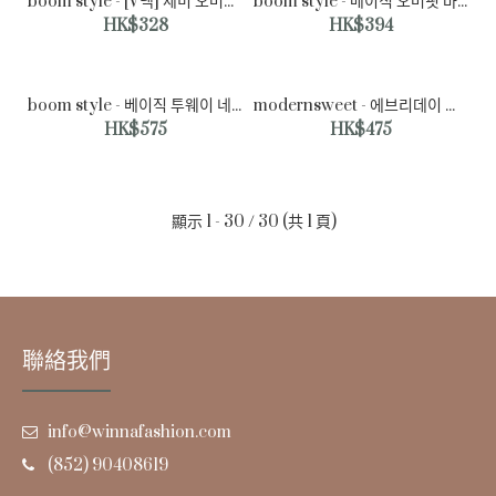
boom style - [V넥] 세미 오버핏 꽈베기 니트 조끼♡韓國男裝外套
boom style - 베이직 오버핏 바람막이 점퍼♡韓國男裝外套
HK$328
HK$394
boom style - 베이직 투웨이 네오프렌 블루종♡韓國男裝外套
modernsweet - 에브리데이 컴포터블 세미와이드 슬랙스 3color (S-L)♡韓國男裝褲子
HK$575
HK$475
顯示 1 - 30 / 30 (共 1 頁)
聯絡我們
snipershop - 쿨 쇼핑 베어 나염 오버핏 반팔티♡韓國男裝上
衣
HK$254
info@winnafashion.com
(852) 90408619