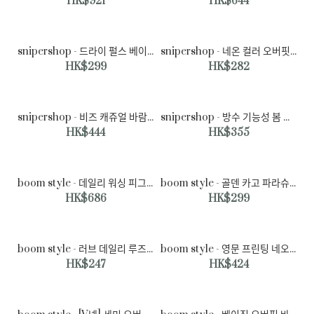
HK$921
HK$644
snipershop - 드라이 펄스 베이직 실드 자켓♡韓國男裝外套
snipershop - 네온 컬러 오버핏 티셔츠♡韓國男裝上衣
HK$299
HK$282
snipershop - 비즈 캐쥬얼 바람막이 자켓♡韓國男裝外套
snipershop - 방수 기능성 봄 환절기 바람막이 자켓♡韓國男裝外套
HK$444
HK$355
snipershop - 노 프라블럼 튜브 오버핏 반팔티♡韓國男裝上衣
HK$235
boom style - 데일리 워싱 피그먼트 트러커 자켓♡韓國男裝外套
boom style - 골덴 카고 파라슈트 스트링 와이드 밴딩 팬츠♡韓國男裝褲子
HK$686
HK$299
boom style - 러브 데일리 루즈핏 맨투맨♡韓國男裝上衣
boom style - 영문 프린팅 네오프렌 오버핏 후드티♡韓國男裝上衣
HK$247
HK$424