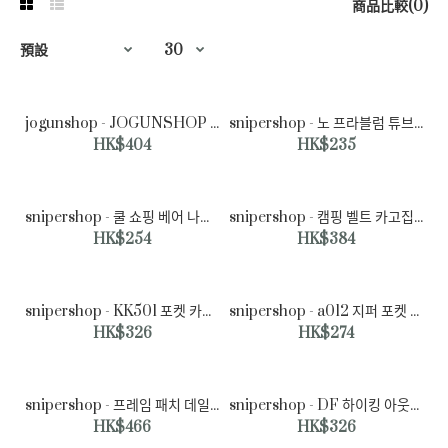
商品比較(0)
jogunshop - JOGUNSHOP - 텔리커 코튼 카고 조거 팬츠S~2XL(28~36)♡韓國男裝褲子
snipershop - 노 프라블럼 튜브 오버핏 반팔티♡韓國男裝上衣
HK$404
HK$235
snipershop - 쿨 쇼핑 베어 나염 오버핏 반팔티♡韓國男裝上衣
snipershop - 캠핑 벨트 카고집업 반바지♡韓國男裝褲子
HK$254
HK$384
snipershop - KK501 포켓 카고 조거팬츠♡韓國男裝褲子
snipershop - a012 지퍼 포켓 와이드 팬츠♡韓國男裝褲子
HK$326
HK$274
snipershop - 프레임 패치 데일리 청 반바지♡韓國男裝褲子
snipershop - DF 하이킹 아웃도어 팬츠♡韓國男裝褲子
HK$466
HK$326