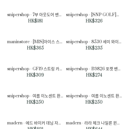
snipershop - 7부 아웃도어 밴딩 아이스 팬츠♡韓國男裝褲子
snipershop - [SNP GOLF]루센 카라 라인 골프 반팔 카라티♡韓國男裝上衣
jogunshop - JOGUNSHOP - 텔리커 코튼 카고 조거 팬츠
HK$181
HK$326
S~2XL(28~36)♡韓國男裝褲子
HK$404
maninstore - [MIS]아이스 스티치 스트링 바람막이♡韓國男裝外套
snipershop - 8530 세미 와이드 코튼 팬츠♡韓國男裝褲子
HK$365
HK$235
snipershop - GF19 스트링 카고 7부 팬츠♡韓國男裝褲子
snipershop - B9826 포켓 밴딩 반바지♡韓國男裝褲子
HK$309
HK$274
snipershop - 여름 이노센트 환절기 바람막이♡韓國男裝外套
snipershop - 여름 이노센트 환절기 바람막이♡韓國男裝外套
HK$250
HK$250
madern - 에드 바이커 데님 자켓 (2color)♡韓國男裝外套
madern - 라라 체크 나일론 윈드브레이커 (3color)♡韓國男裝外套