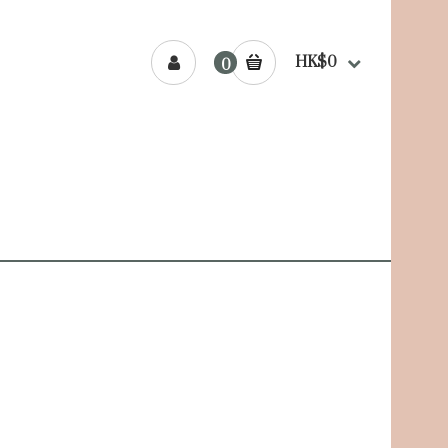
HK$0
0