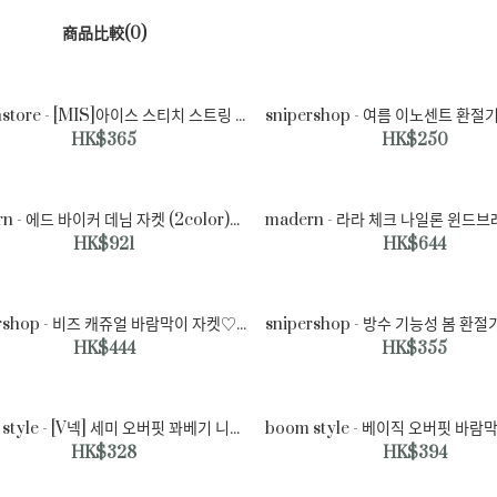
商品比較(0)
maninstore - [MIS]아이스 스티치 스트링 바람막이♡韓國男裝外套
HK$365
HK$250
maninstore - [MIS]아이스 스
티치 스트링 바람막이♡韓國男
裝外套
madern - 에드 바이커 데님 자켓 (2color)♡韓國男裝外套
HK$365
HK$921
HK$644
snipershop - 비즈 캐쥬얼 바람막이 자켓♡韓國男裝外套
HK$444
HK$355
boom style - [V넥] 세미 오버핏 꽈베기 니트 조끼♡韓國男裝外套
HK$328
HK$394