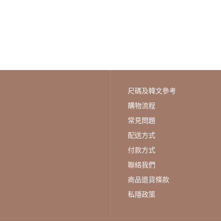
snipershop - 여름 이노센트
환절기 바람막이♡韓國男裝外
套
HK$250
尺碼及韓文參考
購物流程
常見問題
配送方式
付款方式
snipershop - 여름 이노센트
聯絡我們
환절기 바람막이♡韓國男裝外
套
商品退貨條款
HK$250
私隱政策