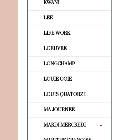
KWANI
LEE
LIFE WORK
LOEUVRE
LONGCHAMP
LOUIE OOIE
LOUIS QUATORZE
MA JOURNEE
MARDI MERCREDI