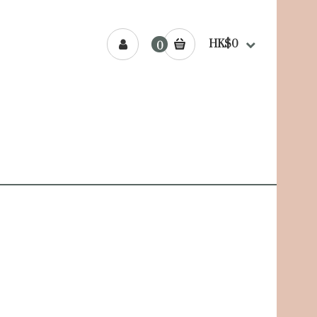
HK$0
0