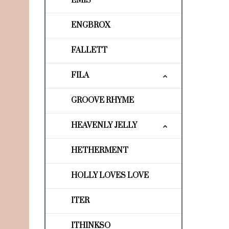
EMIS
ENGBROX
FALLETT
FILA
GROOVE RHYME
HEAVENLY JELLY
HETHERMENT
HOLLY LOVES LOVE
ITER
ITHINKSO