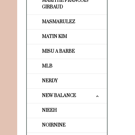
MARITHE FRANCOIS
GIRBAUD
MASMARULEZ
MATIN KIM
MISU A BARBE
MLB
NERDY
NEW BALANCE
NIEEH
NOIRNINE