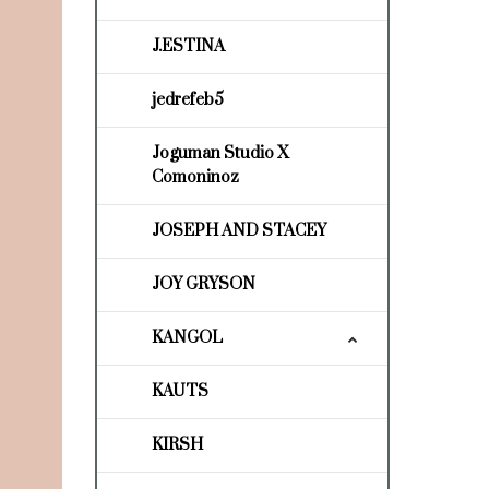
J.ESTINA
jedrefeb5
Joguman Studio X
Comoninoz
JOSEPH AND STACEY
JOY GRYSON
KANGOL
KAUTS
KIRSH