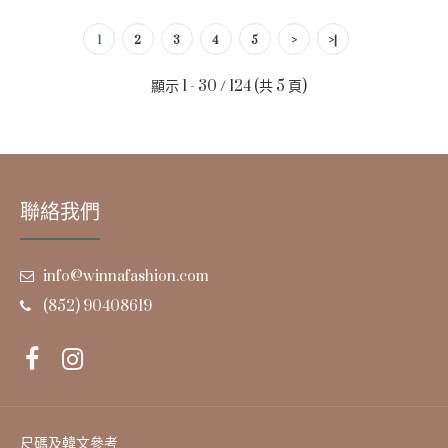
1
2
3
4
5
>
>|
顯示 1 - 30 / 124 (共 5 頁)
聯絡我們
info@winnafashion.com
llucy - 牛仔連衣裙（附腰帶）♡韓國女裝連身裙
HK$550
(852) 90408619
尺碼及韓文參考