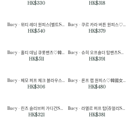
HK$330
HK$318
llucy - 위티 레더 원피스(벨트SET)♡韓國女裝連身裙
llucy - 쿠르 카라 버튼 원피스♡韓國女裝連身裙
HK$540
HK$379
llucy - 홀티 데님 큐롯팬츠♡韓國女裝褲
llucy - 슈히 오프숄더 탑팬츠SET♡韓國女裝上衣
HK$511
HK$391
llucy - 페모 퍼프 체크 블라우스♡韓國女裝上衣
llucy - 론프 랩 원피스♡韓國女裝連身裙
HK$306
HK$480
llucy - 린츠 슬리브퍼 가디건SET♡韓國女裝上衣
llucy - 라엘르 퍼프 탑(쥬얼리SET)♡韓國女裝上衣
HK$321
HK$381